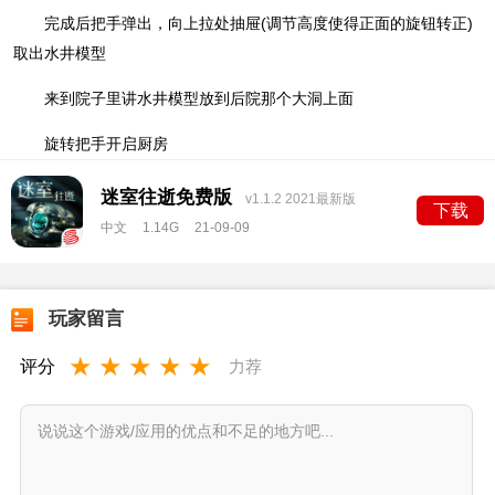
完成后把手弹出，向上拉处抽屉(调节高度使得正面的旋钮转正)
取出水井模型
来到院子里讲水井模型放到后院那个大洞上面
旋转把手开启厨房
迷室往逝免费版
v1.1.2 2021最新版
下载
中文
1.14G
21-09-09
玩家留言
★
★
★
★
★
评分
力荐