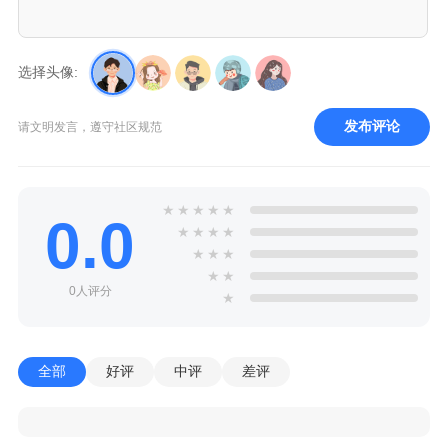
选择头像:
发布评论
请文明发言，遵守社区规范
★
★
★
★
★
0.0
★
★
★
★
★
★
★
★
★
0人评分
★
全部
好评
中评
差评