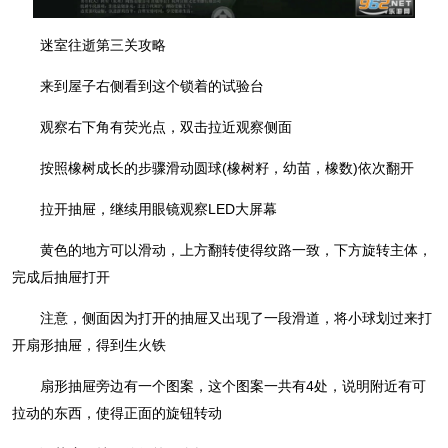
迷室往逝第三关攻略
来到屋子右侧看到这个锁着的试验台
观察右下角有荧光点，双击拉近观察侧面
按照橡树成长的步骤滑动圆球(橡树籽，幼苗，橡数)依次翻开
拉开抽屉，继续用眼镜观察LED大屏幕
黄色的地方可以滑动，上方翻转使得纹路一致，下方旋转主体，
完成后抽屉打开
注意，侧面因为打开的抽屉又出现了一段滑道，将小球划过来打
开扇形抽屉，得到生火铁
扇形抽屉旁边有一个图案，这个图案一共有4处，说明附近有可
拉动的东西，使得正面的旋钮转动