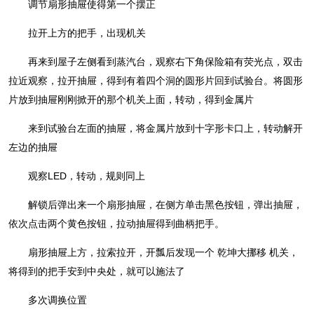
调节扇形抽屉使得第一个摆正
拉开上方的把手，出现机关
再来到屋子左侧看到蒸汽台，观察右下角保险箱有荧光点，双击
拉近观察，拉开抽屉，得到有着四个洞的圆形片回到试验台。将圆形
片放到抽屉刚刚掀开的那个机关上面，转动，得到金属片
来到试验台左面的抽屉，将金属片放到十字形卡口上，转动解开
左边的抽屉
观察LED，转动，规则同上
解锁后弹出来一个扇形抽屉，在侧方单击黑色按钮，弹出抽屉，
依次点击两个黄色按钮，拉动抽屉得到曲柄把手。
扇形抽屉上方，拉索拉开，开瓢后发现一个 乾坤大挪移 机关，
将得到的把手安到中央处，就可以施法了
多次调换位置