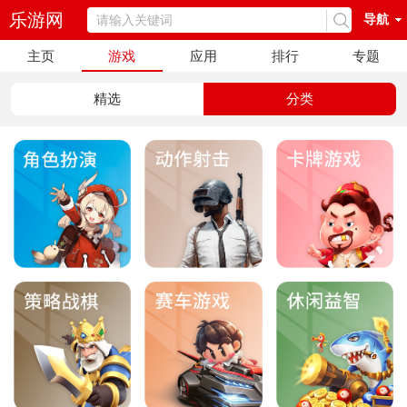
乐游网
导航
主页
游戏
应用
排行
专题
精选
分类