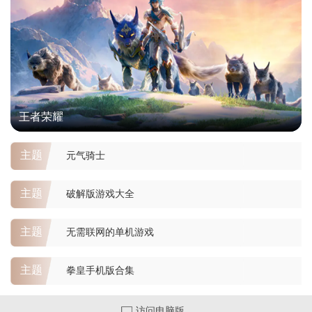
王者荣耀
主题
元气骑士
主题
破解版游戏大全
主题
无需联网的单机游戏
主题
拳皇手机版合集
访问电脑版