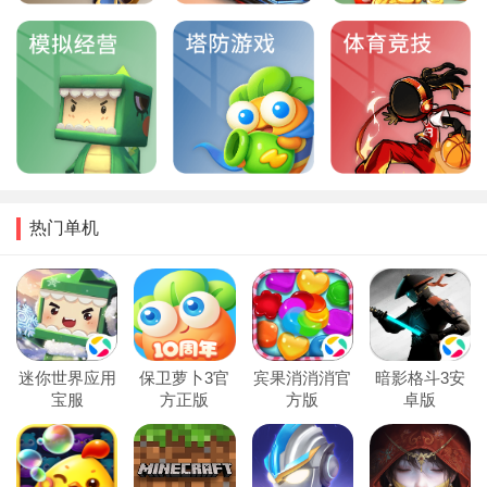
热门单机
迷你世界应用
保卫萝卜3官
宾果消消消官
暗影格斗3安
宝服
方正版
方版
卓版