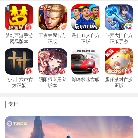
梦幻西游手游
王者荣耀官方
最佳11人官方
斗罗大陆官方
网易版本
正版
正版
正版手游
燕云十六声官
阴阳师应用宝
巅峰极速官服
蛋仔派对官服
方正版
版本
正版
专栏