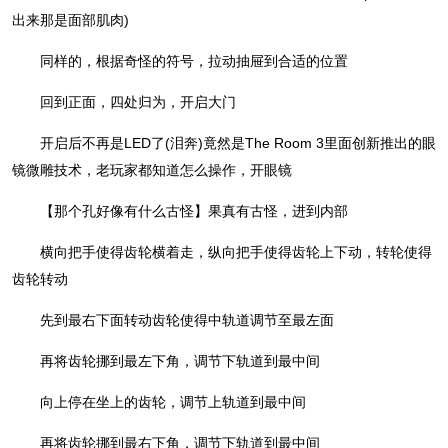
出来那是面部肌肉)
同样的，根据奇怪的符号，拉动抽屉到合适的位置
回到正面，四处归为，开启大门
开启后不再是LED了(泪奔)竟然是The Room 3里面创新推出的眼
镜微雕技术，老玩家都知道怎么操作，开眼镜
【那个孔好像有什么古怪】果真有古怪，进到内部
横向把手使得齿轮横着走，纵向把手使得齿轮上下动，转轮使得
齿轮转动
先到最右下面转动齿轮使得中轨道调节至最左面
再将齿轮挪到最左下角，调节下轨道到最中间
向上停在坐上的齿轮，调节上轨道到最中间
再将齿轮挪到最右下角，调节下轨道到最中间