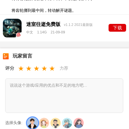
将齿轮挪到最中间，转动解开谜题。
迷室往逝免费版
v1.1.2 2021最新版
下载
中文
1.14G
21-09-09
玩家留言
★
★
★
★
★
评分
力荐
选择头像: