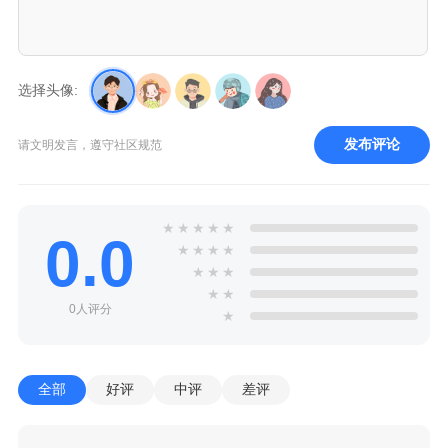
选择头像:
发布评论
请文明发言，遵守社区规范
★
★
★
★
★
0.0
★
★
★
★
★
★
★
★
★
0人评分
★
全部
好评
中评
差评