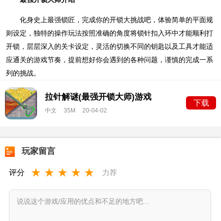
化身史上最强锁匠，完成你的开锁大挑战吧，体验简单的平面规
则设定，独特的操作玩法按照准确的角度将锁针扣入环中才能顺利打
开锁，层层深入的关卡设定，灵活的切换不同的钥匙以及工具才能适
应通关的游戏节奏，提前想好你会遇到的各种问题，谨慎的完成一系
列的挑战。
拉针解谜(最强开锁大师)游戏
下载
app
v1.1
中文
35M
20-04-02
玩家留言
★
★
★
★
★
评分
力荐