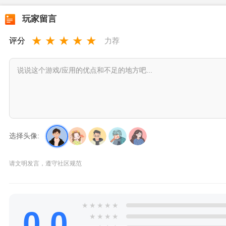
玩家留言
★
★
★
★
★
评分
力荐
选择头像:
请文明发言，遵守社区规范
★
★
★
★
★
0.0
★
★
★
★