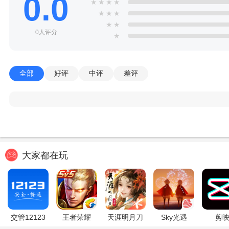
0.0
★
★
★
★
★
★
★
★
★
0人评分
★
全部
好评
中评
差评
大家都在玩
交管12123
王者荣耀
天涯明月刀
Sky光遇
剪