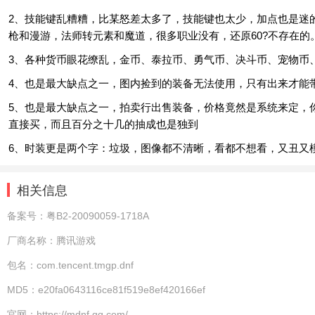
2、技能键乱糟糟，比某怒差太多了，技能键也太少，加点也是迷
枪和漫游，法师转元素和魔道，很多职业没有，还原60?不存在的
3、各种货币眼花缭乱，金币、泰拉币、勇气币、决斗币、宠物币
4、也是最大缺点之一，图内捡到的装备无法使用，只有出来才能
5、也是最大缺点之一，拍卖行出售装备，价格竟然是系统来定，
直接买，而且百分之十几的抽成也是独到
6、时装更是两个字：垃圾，图像都不清晰，看都不想看，又丑又
相关信息
备案号：
粤B2-20090059-1718A
厂商名称：
腾讯游戏
包名：
com.tencent.tmgp.dnf
MD5：
e20fa0643116ce81f519e8ef420166ef
官网：
https://mdnf.qq.com/