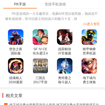
PK是游戏的一大乐趣所在，电脑AI毕竟比较死板，挑战也不
够有成就感，而与玩家之间的战斗则魅力十足，惊
>>进入专区
堡垒之夜
SF IV CE
战双帕弥
铁甲钢拳
国际服
街头霸王4
什官服最
世界机器
冠军版游
新版本
人拳击游
戏安卓版
戏安卓版
战魂铭人
三国志
奥特曼之
地下城与
2026最新
2017手游
格斗超人
勇士体验
版安卓版
手机版
服手游
相关文章
地下城与勇士韩服手游怎么登录 地下城与勇士手游韩服进不去
>