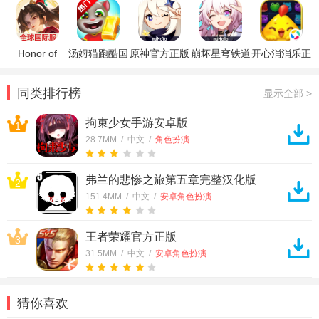
Honor of
汤姆猫跑酷国
原神官方正版
崩坏星穹铁道
开心消消乐正
Kings王者荣
际服破解版
官方正版
版
耀国际服
同类排行榜
显示全部 >
拘束少女手游安卓版
1
28.7MM / 中文 /
角色扮演
弗兰的悲惨之旅第五章完整汉化版
2
151.4MM / 中文 /
安卓角色扮演
王者荣耀官方正版
3
31.5MM / 中文 /
安卓角色扮演
猜你喜欢