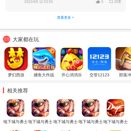
回复
2022/4/5 11:53:55
0
查看更多 >
大家都在玩
梦幻西游
捕鱼大作战
开心消消乐
交管12123
部落
相关推荐
地下城与勇士
地下城与勇士
地下城与勇士
地下城与勇士
地下城与勇士
起源手游
体验服手游
起源体验服
手游体验服
助手app