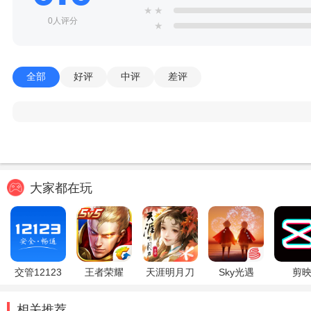
★
★
0人评分
★
全部
好评
中评
差评
大家都在玩
交管12123
王者荣耀
天涯明月刀
Sky光遇
剪
相关推荐