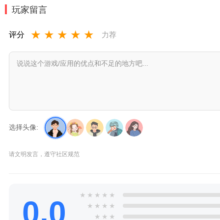
玩家留言
★
★
★
★
★
评分
力荐
选择头像:
请文明发言，遵守社区规范
★
★
★
★
★
0.0
★
★
★
★
★
★
★