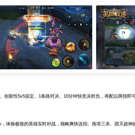
创新性5v5设定、1条路对决、10分钟快意决胜负，再配以两指
杀，体验极致的英雄实时对战，领略爽快连招、推塔三杀、团灭超神的酣