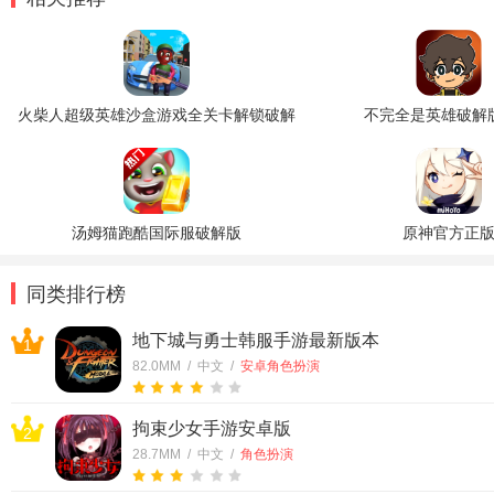
火柴人超级英雄沙盒游戏全关卡解锁破解
不完全是英雄破解
版
汤姆猫跑酷国际服破解版
原神官方正
同类排行榜
地下城与勇士韩服手游最新版本
1
82.0MM / 中文 /
安卓角色扮演
拘束少女手游安卓版
2
28.7MM / 中文 /
角色扮演