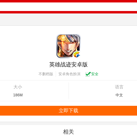
英雄战迹安卓版
安卓角色扮演
安全
不删档版
大小
语言
186M
中文
立即下载
相关