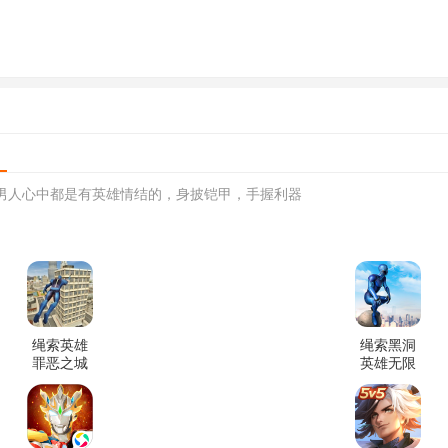
男人心中都是有英雄情结的，身披铠甲，手握利器
绳索英雄
绳索黑洞
罪恶之城
英雄无限
破解版
金币版