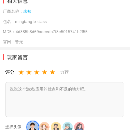
相关信息
厂商名称：
未知
包名：
mingtang.lx.class
MD5：
4d385b8d69adeedb7f8e5015741b2f55
官网：
暂无
玩家留言
★
★
★
★
★
评分
力荐
选择头像: