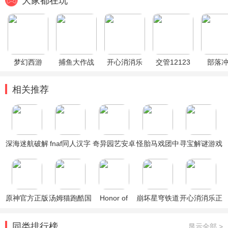
大家都在玩
梦幻西游
捕鱼大作战
开心消消乐
交管12123
部落
相关推荐
深海迷航破解
fnaf同人汉字
奇异园艺安卓
怪胎马戏团中
寻宝解谜游戏
版中文无限资
壹游戏
免费版
文汉化版
破解版
源版
原神官方正版
汤姆猫跑酷国
Honor of
崩坏星穹铁道
开心消消乐正
际服破解版
Kings王者荣
官方正版
版
耀国际服
同类排行榜
显示全部 >