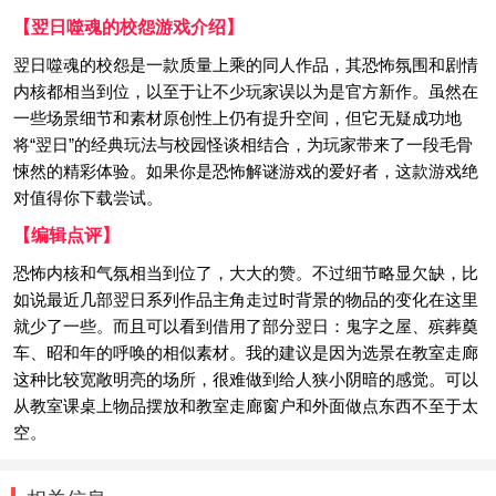
【翌日噬魂的校怨游戏介绍】
翌日噬魂的校怨是一款质量上乘的同人作品，其恐怖氛围和剧情
内核都相当到位，以至于让不少玩家误以为是官方新作。虽然在
一些场景细节和素材原创性上仍有提升空间，但它无疑成功地
将“翌日”的经典玩法与校园怪谈相结合，为玩家带来了一段毛骨
悚然的精彩体验。如果你是恐怖解谜游戏的爱好者，这款游戏绝
对值得你下载尝试。
【编辑点评】
恐怖内核和气氛相当到位了，大大的赞。不过细节略显欠缺，比
如说最近几部翌日系列作品主角走过时背景的物品的变化在这里
就少了一些。而且可以看到借用了部分翌日：鬼字之屋、殡葬奠
车、昭和年的呼唤的相似素材。我的建议是因为选景在教室走廊
这种比较宽敞明亮的场所，很难做到给人狭小阴暗的感觉。可以
从教室课桌上物品摆放和教室走廊窗户和外面做点东西不至于太
空。