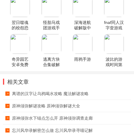
翌日噬魂
怪胎马戏
深海迷航
fnaf同人汉
的校怨恐
团游戏手
破解版中
字壹游戏
怖游戏
机版
文无限资
源版
奇异园艺
逃离方块
雨鸦手游
波比的游
安卓免费
合集破解
戏时间第
版
版
六章手机
版
相关文章
离谱的汉字让乌鸦喝水攻略 魔法解谜攻略
>
原神须弥解谜攻略 原神须弥解谜大全
>
原神须弥水下锚点怎么开 原神须弥调查走廊
>
忘川风华录解密怎么做 忘川风华录寻喵记解
>