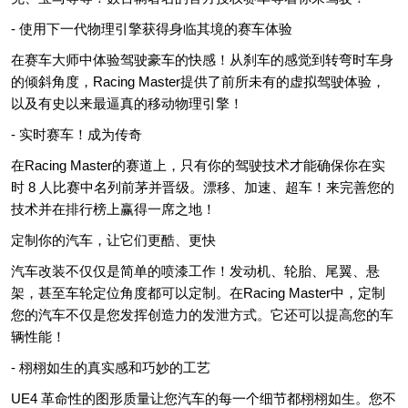
- 使用下一代物理引擎获得身临其境的赛车体验
在赛车大师中体验驾驶豪车的快感！从刹车的感觉到转弯时车身
的倾斜角度，Racing Master提供了前所未有的虚拟驾驶体验，
以及有史以来最逼真的移动物理引擎！
- 实时赛车！成为传奇
在Racing Master的赛道上，只有你的驾驶技术才能确保你在实
时 8 人比赛中名列前茅并晋级。漂移、加速、超车！来完善您的
技术并在排行榜上赢得一席之地！
定制你的汽车，让它们更酷、更快
汽车改装不仅仅是简单的喷漆工作！发动机、轮胎、尾翼、悬
架，甚至车轮定位角度都可以定制。在Racing Master中，定制
您的汽车不仅是您发挥创造力的发泄方式。它还可以提高您的车
辆性能！
- 栩栩如生的真实感和巧妙的工艺
UE4 革命性的图形质量让您汽车的每一个细节都栩栩如生。您不