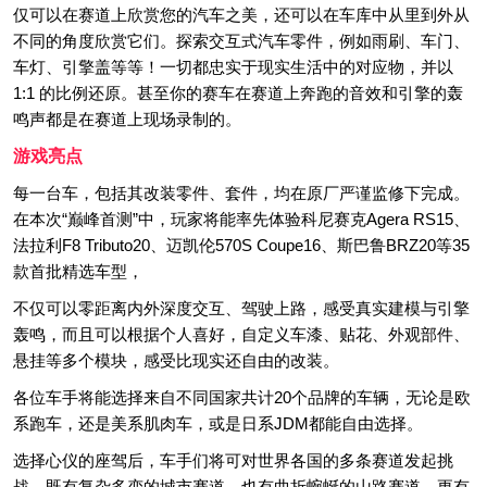
仅可以在赛道上欣赏您的汽车之美，还可以在车库中从里到外从
不同的角度欣赏它们。探索交互式汽车零件，例如雨刷、车门、
车灯、引擎盖等等！一切都忠实于现实生活中的对应物，并以
1:1 的比例还原。甚至你的赛车在赛道上奔跑的音效和引擎的轰
鸣声都是在赛道上现场录制的。
游戏亮点
每一台车，包括其改装零件、套件，均在原厂严谨监修下完成。
在本次“巅峰首测”中，玩家将能率先体验科尼赛克Agera RS15、
法拉利F8 Tributo20、迈凯伦570S Coupe16、斯巴鲁BRZ20等35
款首批精选车型，
不仅可以零距离内外深度交互、驾驶上路，感受真实建模与引擎
轰鸣，而且可以根据个人喜好，自定义车漆、贴花、外观部件、
悬挂等多个模块，感受比现实还自由的改装。
各位车手将能选择来自不同国家共计20个品牌的车辆，无论是欧
系跑车，还是美系肌肉车，或是日系JDM都能自由选择。
选择心仪的座驾后，车手们将可对世界各国的多条赛道发起挑
战，既有复杂多变的城市赛道，也有曲折蜿蜒的山路赛道，更有