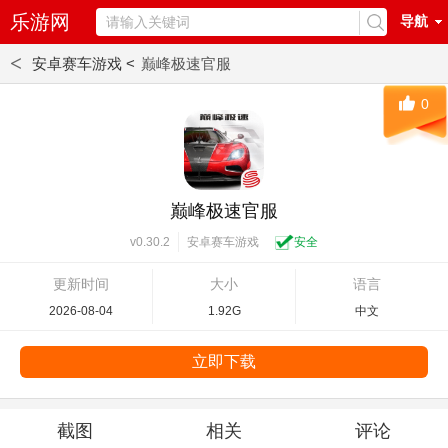
乐游网
导航
<
安卓赛车游戏 <
巅峰极速官服
0
巅峰极速官服
安卓赛车游戏
安全
v0.30.2
更新时间
大小
语言
2026-08-04
1.92G
中文
立即下载
截图
相关
评论