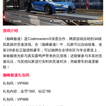
游戏介绍
《巅峰极速》是Codemasters®深度合作，网易游戏自研的3A级
拟真操控竞速游戏。在《巅峰极速》中，玩家可以自由收集、改
装100多款正版授权豪车；可以驰骋在全球街区与专业赛道上，
体验极致光影与真实轰鸣声带来的沉浸感；还能够参与丰富的竞
速玩法，与其他玩家进行实时的竞速对决，突破赛车的速度极
限！
巅峰极速礼包码
礼包码：VIP666
礼包内容：金币*300、钻石*88
礼包码：VIP888