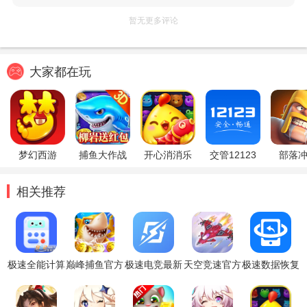
暂无更多评论
大家都在玩
梦幻西游
捕鱼大作战
开心消消乐
交管12123
部落
相关推荐
极速全能计算
巅峰捕鱼官方
极速电竞最新
天空竞速官方
极速数据恢复
器最新版
版
手机版
版
管家手机版