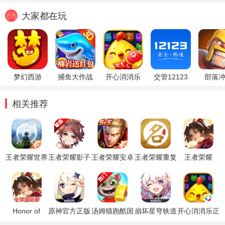
大家都在玩
梦幻西游
捕鱼大作战
开心消消乐
交管12123
部落
相关推荐
王者荣耀世界
王者荣耀影子
王者荣耀安卓
王者荣耀重复
王者荣耀
官方正版
容器辅助直装
精简版
名昵称重复代
HOK体验服
版
码生成器
官方版
Honor of
原神官方正版
汤姆猫跑酷国
崩坏星穹铁道
开心消消乐正
Kings王者荣
际服破解版
官方正版
版