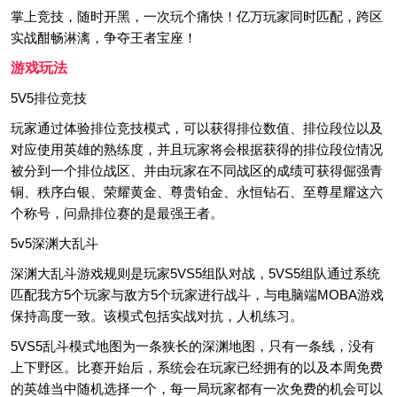
掌上竞技，随时开黑，一次玩个痛快！亿万玩家同时匹配，跨区
实战酣畅淋漓，争夺王者宝座！
游戏玩法
5V5排位竞技
玩家通过体验排位竞技模式，可以获得排位数值、排位段位以及
对应使用英雄的熟练度，并且玩家将会根据获得的排位段位情况
被分到一个排位战区、并由玩家在不同战区的成绩可获得倔强青
铜、秩序白银、荣耀黄金、尊贵铂金、永恒钻石、至尊星耀这六
个称号，问鼎排位赛的是最强王者。
5v5深渊大乱斗
深渊大乱斗游戏规则是玩家5VS5组队对战，5VS5组队通过系统
匹配我方5个玩家与敌方5个玩家进行战斗，与电脑端MOBA游戏
保持高度一致。该模式包括实战对抗，人机练习。
5VS5乱斗模式地图为一条狭长的深渊地图，只有一条线，没有
上下野区。比赛开始后，系统会在玩家已经拥有的以及本周免费
的英雄当中随机选择一个，每一局玩家都有一次免费的机会可以