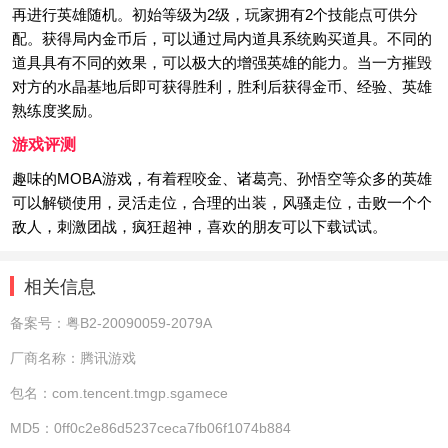
再进行英雄随机。初始等级为2级，玩家拥有2个技能点可供分
配。获得局内金币后，可以通过局内道具系统购买道具。不同的
道具具有不同的效果，可以极大的增强英雄的能力。当一方摧毁
对方的水晶基地后即可获得胜利，胜利后获得金币、经验、英雄
熟练度奖励。
游戏评测
趣味的MOBA游戏，有着程咬金、诸葛亮、孙悟空等众多的英雄
可以解锁使用，灵活走位，合理的出装，风骚走位，击败一个个
敌人，刺激团战，疯狂超神，喜欢的朋友可以下载试试。
相关信息
备案号：
粤B2-20090059-2079A
厂商名称：
腾讯游戏
包名：
com.tencent.tmgp.sgamece
MD5：
0ff0c2e86d5237ceca7fb06f1074b884