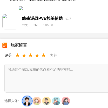
黯殇逆战PVE秒杀辅助
v1.7
中文
1.2M
15-05-08
玩家留言
★
★
★
★
★
评分
力荐
选择头像: