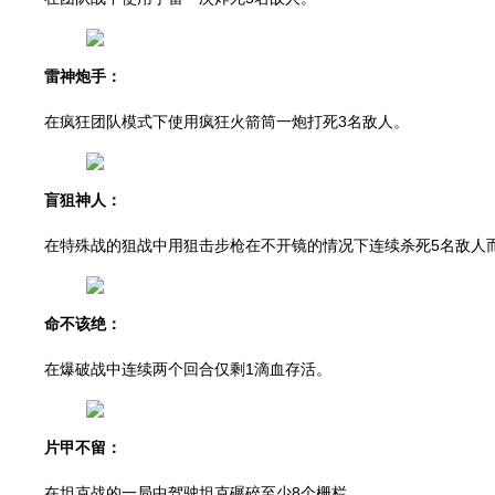
雷神炮手：
在疯狂团队模式下使用疯狂火箭筒一炮打死3名敌人。
盲狙神人：
在特殊战的狙战中用狙击步枪在不开镜的情况下连续杀死5名敌人
命不该绝：
在爆破战中连续两个回合仅剩1滴血存活。
片甲不留：
在坦克战的一局中驾驶坦克碾碎至少8个栅栏。