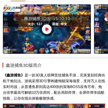
鑫游捕鱼3D版简介
《鑫游捕鱼》
是一款3D真人联网竞技捕鱼手游，完美复刻经典街
机千炮玩法。游戏采用3D引擎构建绚丽深海场景，支持万人在线
实时对战，从普通鱼群到高达400倍的深海BOSS应有尽有。炮
台倍率最高可解锁10万倍房间，配合局部炸弹、全屏炸弹等炫酷
技能，让你在指尖体验极致快感。