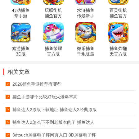
心动捕鱼
玩呗街机
水浒捕鱼
百灵街机
堂手游
捕鱼官方
传最新手
捕鱼官方
版
机版
版
鑫游捕鱼
捕鱼荣耀
微乐捕鱼
捕鱼炸翻
3D版
官方版
千炮版最
天官方版
新版本
本
相关文章
2026捕鱼手游推荐有哪些
>
捕鱼手游哪个比较好玩火爆爆率高
>
捕鱼达人2原版下载地址 捕鱼达人2经典原版
>
捕鱼达人2怎么下不到老版本的了 捕鱼达人
>
3dtouch屏幕电子秤网页入口 3D屏幕电子秤
>