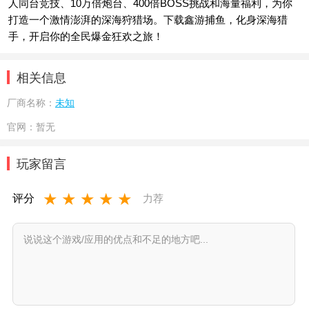
人同台竞技、10万倍炮台、400倍BOSS挑战和海量福利，为你
打造一个激情澎湃的深海狩猎场。下载鑫游捕鱼，化身深海猎
手，开启你的全民爆金狂欢之旅！
相关信息
厂商名称：
未知
官网：
暂无
玩家留言
★
★
★
★
★
评分
力荐