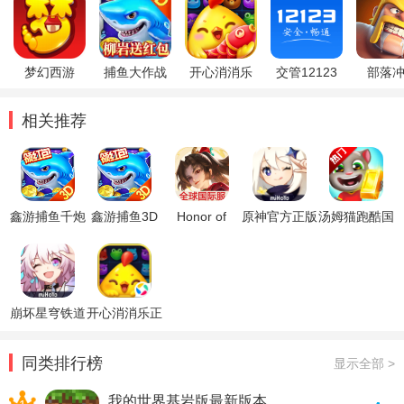
梦幻西游
捕鱼大作战
开心消消乐
交管12123
部落
相关推荐
鑫游捕鱼千炮
鑫游捕鱼3D
Honor of
原神官方正版
汤姆猫跑酷国
版
红包版
Kings王者荣
际服破解版
耀国际服
崩坏星穹铁道
开心消消乐正
官方正版
版
同类排行榜
显示全部 >
我的世界基岩版最新版本