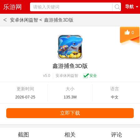
乐游网
导航
<
安卓休闲益智 <
鑫游捕鱼3D版
0
鑫游捕鱼3D版
安卓休闲益智
安全
v5.0
更新时间
大小
语言
2026-07-25
135.3M
中文
立即下载
截图
相关
评论