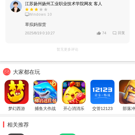
江苏扬州扬州工业职业技术学院网友 客人
Windows 10
草拟妈假货
回复
2025/8/19 0:10:27
74
暂无更多评论
大家都在玩
梦幻西游
捕鱼大作战
开心消消乐
交管12123
部落
相关推荐