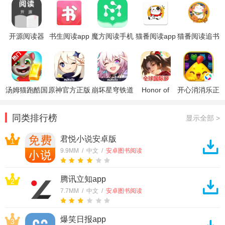
开源阅读器
书生阅读app
魔方阅读手机
猫番阅读app
猫番阅读追书
app
版
官方免费版
神器app
汤姆猫跑酷国
原神官方正版
崩坏星穹铁道
Honor of
开心消消乐正
际服破解版
官方正版
Kings王者荣
版
耀国际服
同类排行榜
显示全部 >
君悦小说安卓版
1
9.9MM / 中文 /
安卓图书阅读
腾讯立知app
2
7.7MM / 中文 /
安卓图书阅读
爆笑日报app
3