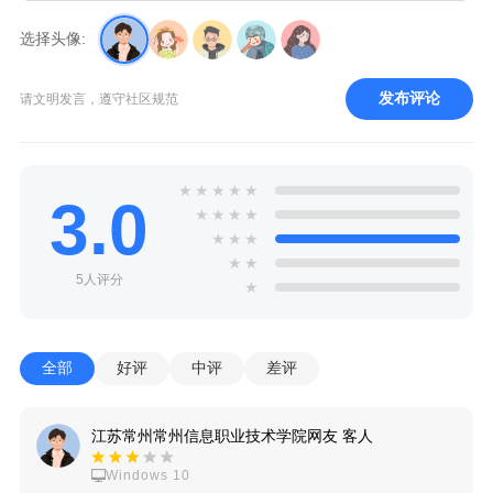
选择头像:
发布评论
请文明发言，遵守社区规范
★
★
★
★
★
3.0
★
★
★
★
★
★
★
★
★
5人评分
★
全部
好评
中评
差评
江苏常州常州信息职业技术学院网友 客人
Windows 10