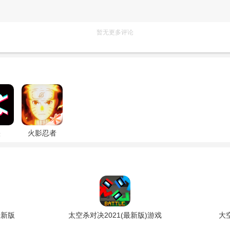
暂无更多评论
映
火影忍者
最新版
太空杀对决2021(最新版)游戏
大