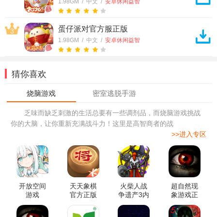
1.98GM / 中文 /
安卓休闲益智
蛋仔派对官方服正版
3
1.98GM / 中文 /
安卓休闲益智
猜你喜欢
乏味而缺乏刺激的生活总要有一些调剂品，而烧脑游戏挑战
你的大脑，让你重新充满战斗力！这里是高智商者的战
>>进入专区
开放空间
天天象棋
火柴人战
超自然现
游戏
官方正版
争遗产3内
象游戏正
置MOD菜
版
单中文版