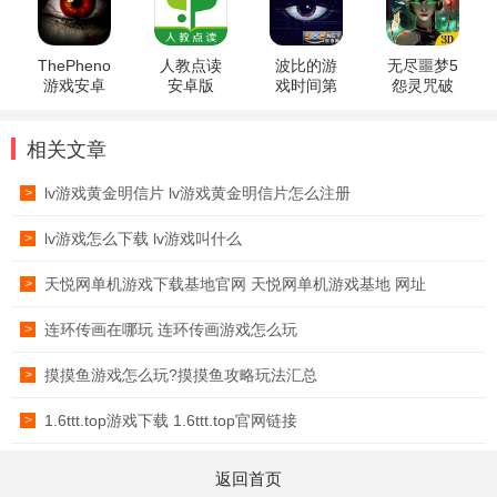
ThePhenomenon
人教点读
波比的游
无尽噩梦5
游戏安卓
安卓版
戏时间第
怨灵咒破
版
五章手机
解版无限
版完整版
资源最新
版
相关文章
lv游戏黄金明信片 lv游戏黄金明信片怎么注册
>
lv游戏怎么下载 lv游戏叫什么
>
天悦网单机游戏下载基地官网 天悦网单机游戏基地 网址
>
连环传画在哪玩 连环传画游戏怎么玩
>
摸摸鱼游戏怎么玩?摸摸鱼攻略玩法汇总
>
1.6ttt.top游戏下载 1.6ttt.top官网链接
>
返回首页