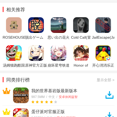
相关推荐
ROSEHOUSE(逃
脱出ゲーム
思い出の花火
Cold Call(冒
JailEscape(Jail
离玫瑰屋手机
夏祭り(逃脱
(逃脱游戏烟
然来电游戏)
Escape安卓
版)
游戏夏日祭手
花的记忆汉化
版)
机版)
版)
汤姆猫跑酷国
原神官方正版
崩坏星穹铁道
Honor of
开心消消乐正
际服破解版
官方正版
Kings王者荣
版
耀国际服
同类排行榜
显示全部 >
我的世界基岩版最新版本
1
987.5MM / 中文 /
安卓休闲益智
蛋仔派对官服正版
2