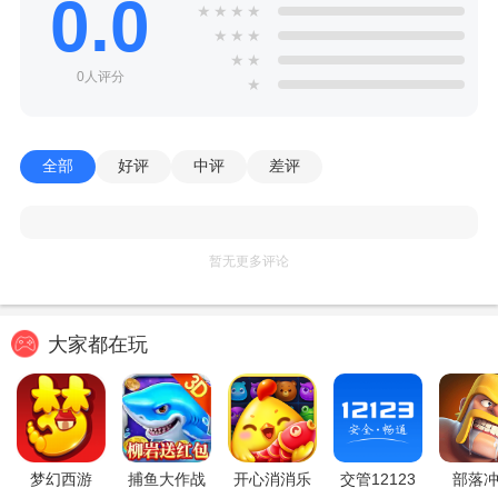
0.0
★
★
★
★
★
★
★
★
★
0人评分
★
全部
好评
中评
差评
暂无更多评论
大家都在玩
梦幻西游
捕鱼大作战
开心消消乐
交管12123
部落