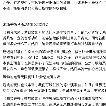
之作。在游戏中，打歌难度根据曲目的旋律、曲速划分为EASY、N
不错，能够清楚的分辨出旋律的抑扬顿挫。
来场手指马杀鸡的跳动歌舞会
《初音未来：梦幻歌姬》的入门玩法非常简单，可谓老少皆宜，系
得具备一定的音乐功底，能够清楚的抓到曲目的节奏点。而每首曲
值得多说什么了。然而，这款游戏却将节奏打击与独创舞蹈结合，
还记得那场在东京举办的3D全息投影演唱会，似乎让全世界都沸
能够看到初音、KAITO、MEIKO、镜音双子、巡音流歌等虚
本骑士而言，也算是弥补了无法亲临演唱会的遗憾。当然，歌姬系
可以看出，角色服装类型繁多，样式齐全，然而本骑士的心愿就是
流动的电音无限蔓延 让梦想走遍世界
游戏的玩法也很丰富，我们可以任性的筹办演唱会，并且在世界范
初音和V家成员们会一直陪伴着我们，走遍世界每个角落。丰富多
《初音未来：梦幻歌姬》与传统游戏所存在的区别是非常清楚的，
幻想也将有更加立体的呈现，或许从全息投影演唱会之后，他们的