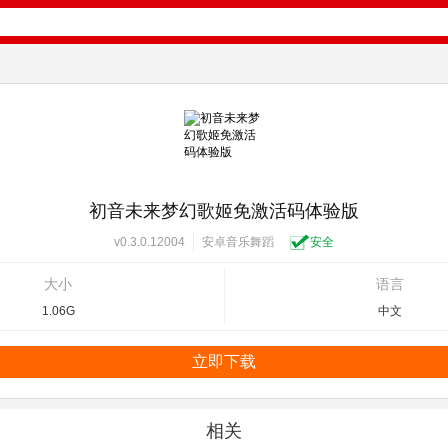
初音未来梦幻歌姬免激活码体验版
安卓音乐舞蹈
安全
v0.3.0.12004
大小
语言
1.06G
中文
立即下载
相关