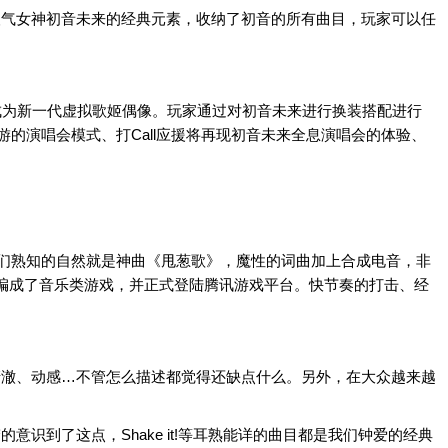
人气女神初音未来的经典元素，收纳了初音的所有曲目，玩家可以任
来成为新一代虚拟歌姬偶像。玩家通过对初音未来进行换装搭配进行
的演唱会模式、打Call应援将再现初音未来全息演唱会的体验、
我们熟知的自然就是神曲《甩葱歌》，魔性的词曲加上合成电音，非
来，被改编成了音乐类游戏，并正式登陆腾讯游戏平台。快节奏的打击、经
清澈、动感…不管怎么描述都觉得还缺点什么。另外，在大众越来越
到了这点，Shake it!等耳熟能详的曲目都是我们钟爱的经典