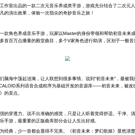
工作室出品的一款二次元音乐养成类手游，游戏充分结合了二次元
凡的演出效果，体验一次指尖的奇妙音乐之旅！
款角色养成音乐手游，玩家以Master的身份带领和帮助初音未
多首百万点播量的殿堂曲目，多个V家角色进行助演，区别于一般音游
们脑海中荡起涟漪，让人联想到很多事情。说到“初音未来”，最被
aha的VOCALOID系列语音合成程序为基础开发的音源库——初音未
》的卖点。
强的穿透力。说不出准确的感觉，只是让人听着觉得舒适。干净、
乐手游，最重要的正版曲库部分会让人生出好感。
经典，少一首都会显得不完美。《初音未来：梦幻歌姬》显然清楚的意识