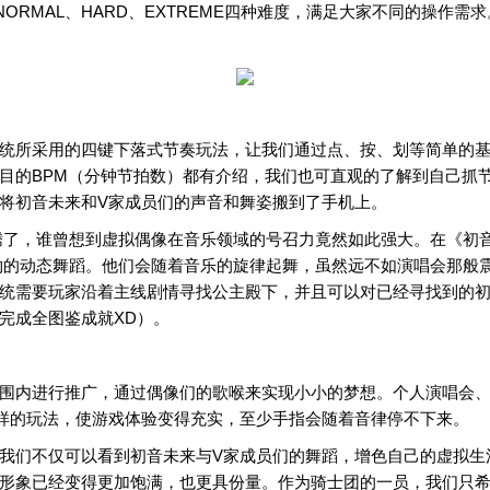
ORMAL、HARD、EXTREME四种难度，满足大家不同的操作
统所采用的四键下落式节奏玩法，让我们通过点、按、划等简单的
目的BPM（分钟节拍数）都有介绍，我们也可直观的了解到自己抓
将初音未来和V家成员们的声音和舞姿搬到了手机上。
腾了，谁曾想到虚拟偶像在音乐领域的号召力竟然如此强大。在《初
拟人物的动态舞蹈。他们会随着音乐的旋律起舞，虽然远不如演唱会那
统需要玩家沿着主线剧情寻找公主殿下，并且可以对已经寻找到的
完成全图鉴成就XD）。
围内进行推广，通过偶像们的歌喉来实现小小的梦想。个人演唱会
样的玩法，使游戏体验变得充实，至少手指会随着音律停不下来。
我们不仅可以看到初音未来与V家成员们的舞蹈，增色自己的虚拟生
形象已经变得更加饱满，也更具份量。作为骑士团的一员，我们只希望