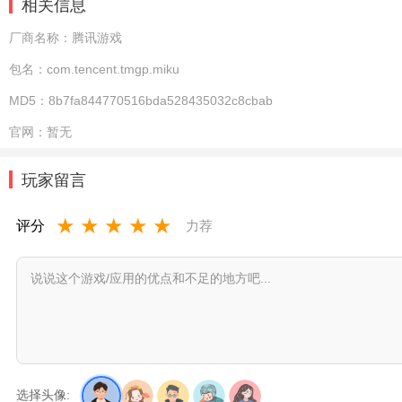
相关信息
厂商名称：
腾讯游戏
包名：
com.tencent.tmgp.miku
MD5：
8b7fa844770516bda528435032c8cbab
官网：
暂无
玩家留言
★
★
★
★
★
评分
力荐
选择头像: